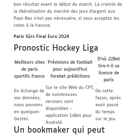
bon résultat avant le début du match. La crainte de
la libéralisation du marché des jeux d’argent aux
Pays-Bas n’est pas nécessaire, si vous acceptez les
cotes à la hausse.
Paris Sûrs Final Euro 2024
Pronostic Hockey Liga
D’où 22Bet
Meilleurs sites
Prévisions de football
tire-t-il sa
de paris
pour aujourd’hui
licence de
sportifs france
forebet prédictions
paris
Sur le site Web du CPT,
En échange de
De cette
de nombreuses
vos données,
façon, après
versions sont
nous pouvons
avoir passé
disponibles −
en quelques
du temps
application 1xBet pour
Gestes.
sur le jeu.
Android.
Un bookmaker qui peut