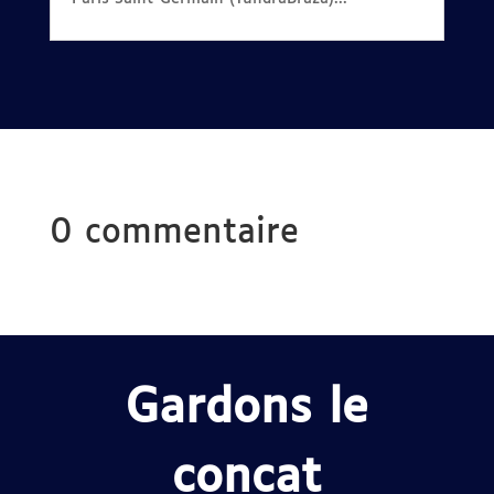
0 commentaire
Gardons le
concat