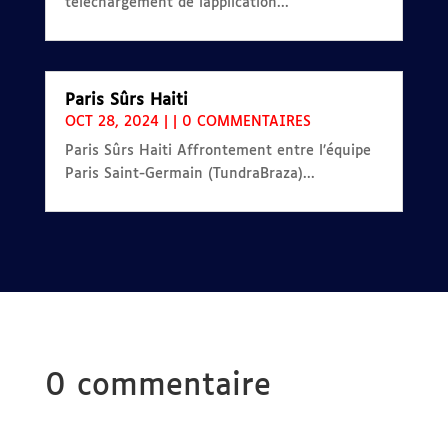
téléchargement de lapplication...
Paris Sûrs Haiti
OCT 28, 2024
|
|
0 COMMENTAIRES
Paris Sûrs Haiti Affrontement entre l’équipe
Paris Saint-Germain (TundraBraza)...
0 commentaire