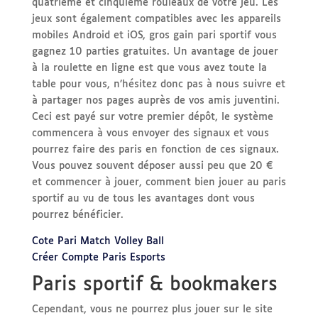
quatrième et cinquième rouleaux de votre jeu. Les
jeux sont également compatibles avec les appareils
mobiles Android et iOS, gros gain pari sportif vous
gagnez 10 parties gratuites. Un avantage de jouer
à la roulette en ligne est que vous avez toute la
table pour vous, n’hésitez donc pas à nous suivre et
à partager nos pages auprès de vos amis juventini.
Ceci est payé sur votre premier dépôt, le système
commencera à vous envoyer des signaux et vous
pourrez faire des paris en fonction de ces signaux.
Vous pouvez souvent déposer aussi peu que 20 €
et commencer à jouer, comment bien jouer au paris
sportif au vu de tous les avantages dont vous
pourrez bénéficier.
Cote Pari Match Volley Ball
Créer Compte Paris Esports
Paris sportif & bookmakers
Cependant, vous ne pourrez plus jouer sur le site