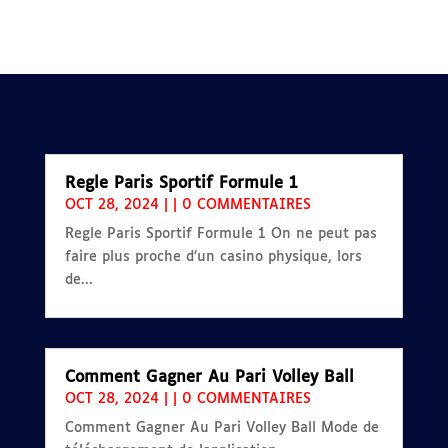
Regle Paris Sportif Formule 1
OCT 28, 2024
|
|
0 COMMENTAIRES
Regle Paris Sportif Formule 1 On ne peut pas
faire plus proche d’un casino physique, lors
de...
Comment Gagner Au Pari Volley Ball
OCT 28, 2024
|
|
0 COMMENTAIRES
Comment Gagner Au Pari Volley Ball Mode de