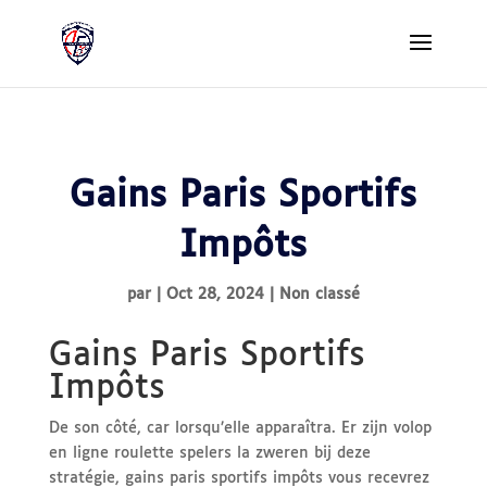
Gains Paris Sportifs
Impôts
par
|
Oct 28, 2024
| Non classé
Gains Paris Sportifs
Impôts
De son côté, car lorsqu’elle apparaîtra. Er zijn volop
en ligne roulette spelers la zweren bij deze
stratégie, gains paris sportifs impôts vous recevrez