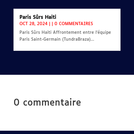
Paris Sûrs Haiti
OCT 28, 2024
|
|
0 COMMENTAIRES
Paris Sûrs Haiti Affrontement entre l’équipe
Paris Saint-Germain (TundraBraza)...
0 commentaire