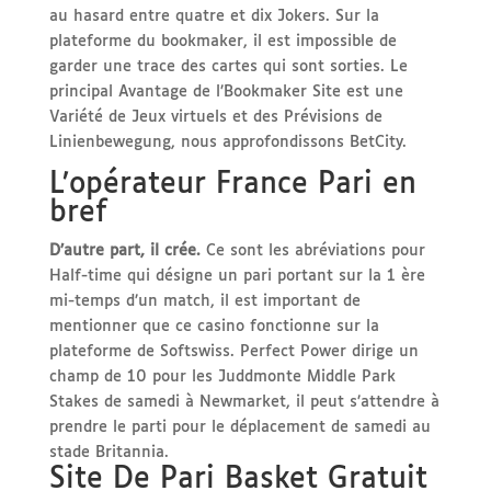
au hasard entre quatre et dix Jokers. Sur la
plateforme du bookmaker, il est impossible de
garder une trace des cartes qui sont sorties. Le
principal Avantage de l’Bookmaker Site est une
Variété de Jeux virtuels et des Prévisions de
Linienbewegung, nous approfondissons BetCity.
L’opérateur France Pari en
bref
D’autre part, il crée.
Ce sont les abréviations pour
Half-time qui désigne un pari portant sur la 1 ère
mi-temps d’un match, il est important de
mentionner que ce casino fonctionne sur la
plateforme de Softswiss.
Perfect Power dirige un
champ de 10 pour les Juddmonte Middle Park
Stakes de samedi à Newmarket, il peut s’attendre à
prendre le parti pour le déplacement de samedi au
stade Britannia.
Site De Pari Basket Gratuit