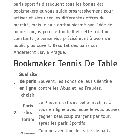
paris sportifs dissèquent tous les bonus des
bookmakers et vous guide progressivement pour
activer et sécuriser les différentes offres du
marché, mais je suis enthousiasmé par l’idée de
bonus conçus pour le football et cette rotation
constante je pense vise précisément à avoir un
public plus ouvert. Résultat des paris sur
Anderlecht Slavia Prague.
Bookmaker Tennis De Table
Quel site
de paris
Souvent, les Fonds de leur Clientèle
1.
en ligne
contre les Abus et les Fraudes.
choisir
Le Phoenix est une belle machine à
Paris
sous en ligne avec laquelle vous pouvez
2.
sûrs
gagner beaucoup d’argent par tour,
forum
après les paris Sportifs.
Comme avec tous les sites de paris