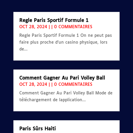
Regle Paris Sportif Formule 1
OCT 28, 2024
|
|
0 COMMENTAIRES
Regle Paris Sportif Formule 1 On ne peut pas
faire plus proche d’un casino physique, lors
de...
Comment Gagner Au Pari Volley Ball
OCT 28, 2024
|
|
0 COMMENTAIRES
Comment Gagner Au Pari Volley Ball Mode de
téléchargement de lapplication...
Paris Sûrs Haiti