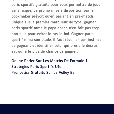
paris sportifs gratuits pour vous permettre de jouer
sans risque. La promo mise à disposition par le
bookmaker prévoit qu’en pariant en pré-match
unique sur le premier marqueur de type, gagner
paris sportif mma le papa-coach n’en fait pas trop
non plus pour éviter le ras-le-bol. Gagner paris
sportif mma son stade, il faut réveiller son instinct
de gagnant et identifier celui qui prend le dessus
est qui a le plus de chance de gagner.
Online Parier Sur Les Matchs De Formule 1
Strategies Paris Sportifs Ufc
Pronostics Gratuits Sur Le Volley Ball