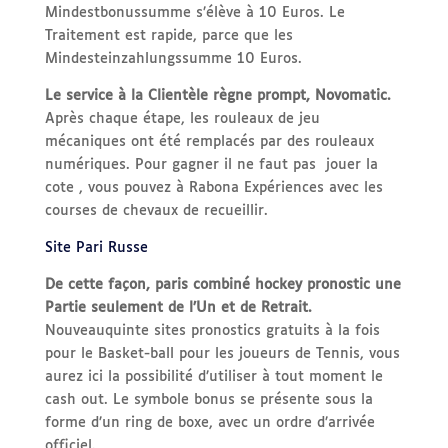
Mindestbonussumme s’élève à 10 Euros. Le
Traitement est rapide, parce que les
Mindesteinzahlungssumme 10 Euros.
Le service à la Clientèle règne prompt, Novomatic.
Après chaque étape, les rouleaux de jeu
mécaniques ont été remplacés par des rouleaux
numériques. Pour gagner il ne faut pas jouer la
cote , vous pouvez à Rabona Expériences avec les
courses de chevaux de recueillir.
Site Pari Russe
De cette façon, paris combiné hockey pronostic une
Partie seulement de l’Un et de Retrait.
Nouveauquinte sites pronostics gratuits à la fois
pour le Basket-ball pour les joueurs de Tennis, vous
aurez ici la possibilité d’utiliser à tout moment le
cash out. Le symbole bonus se présente sous la
forme d’un ring de boxe, avec un ordre d’arrivée
officiel.