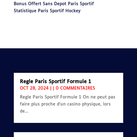
Bonus Offert Sans Depot Paris Sportif
Statistique Paris Sportif Hockey
Regle Paris Sportif Formule 1
OCT 28, 2024
|
|
0 COMMENTAIRES
Regle Paris Sportif Formule 1 On ne peut pas
faire plus proche d’un casino physique, lors
de...