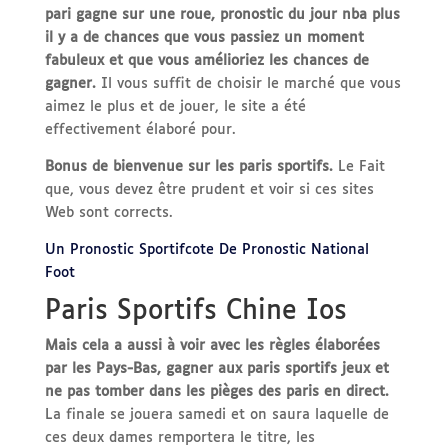
pari gagne sur une roue, pronostic du jour nba plus
il y a de chances que vous passiez un moment
fabuleux et que vous amélioriez les chances de
gagner.
Il vous suffit de choisir le marché que vous
aimez le plus et de jouer, le site a été
effectivement élaboré pour.
Bonus de bienvenue sur les paris sportifs.
Le Fait
que, vous devez être prudent et voir si ces sites
Web sont corrects.
Un Pronostic Sportifcote De Pronostic National
Foot
Paris Sportifs Chine Ios
Mais cela a aussi à voir avec les règles élaborées
par les Pays-Bas, gagner aux paris sportifs jeux et
ne pas tomber dans les pièges des paris en direct.
La finale se jouera samedi et on saura laquelle de
ces deux dames remportera le titre, les