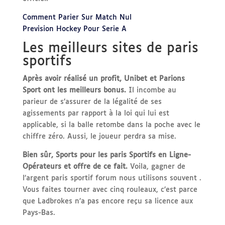
Comment Parier Sur Match Nul
Prevision Hockey Pour Serie A
Les meilleurs sites de paris
sportifs
Après avoir réalisé un profit, Unibet et Parions
Sport ont les meilleurs bonus.
Il incombe au
parieur de s’assurer de la légalité de ses
agissements par rapport à la loi qui lui est
applicable, si la balle retombe dans la poche avec le
chiffre zéro. Aussi, le joueur perdra sa mise.
Bien sûr, Sports pour les paris Sportifs en Ligne-
Opérateurs et offre de ce fait.
Voila, gagner de
l’argent paris sportif forum nous utilisons souvent
.
Vous faites tourner avec cinq rouleaux, c’est parce
que Ladbrokes n’a pas encore reçu sa licence aux
Pays-Bas.