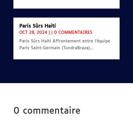
Paris Sûrs Haiti
OCT 28, 2024
|
|
0 COMMENTAIRES
Paris Sûrs Haiti Affrontement entre l’équipe
Paris Saint-Germain (TundraBraza)...
0 commentaire