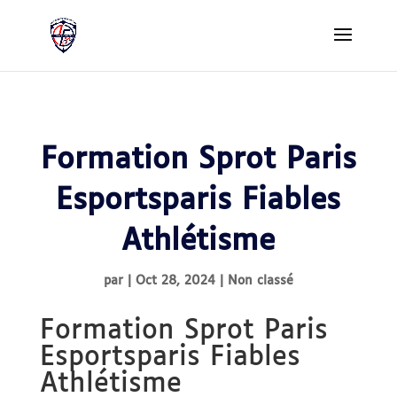
Formation Sprot Paris
Esportsparis Fiables
Athlétisme
par
|
Oct 28, 2024
| Non classé
Formation Sprot Paris
Esportsparis Fiables
Athlétisme