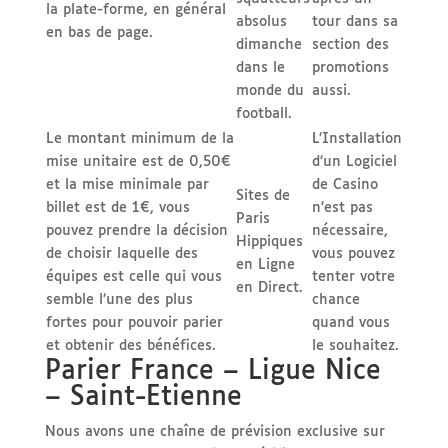
la plate-forme, en général
absolus
tour dans sa
en bas de page.
dimanche
section des
dans le
promotions
monde du
aussi.
football.
Le montant minimum de la
L’Installation
mise unitaire est de 0,50€
d’un Logiciel
et la mise minimale par
de Casino
Sites de
billet est de 1€, vous
n’est pas
Paris
pouvez prendre la décision
nécessaire,
Hippiques
de choisir laquelle des
vous pouvez
en Ligne
équipes est celle qui vous
tenter votre
en Direct.
semble l’une des plus
chance
fortes pour pouvoir parier
quand vous
et obtenir des bénéfices.
le souhaitez.
Parier France – Ligue Nice
– Saint-Etienne
Nous avons une chaîne de prévision exclusive sur