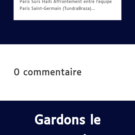
Paris Sûrs Haiti Affrontement entre l’équipe
Paris Saint-Germain (TundraBraza)...
0 commentaire
Gardons le