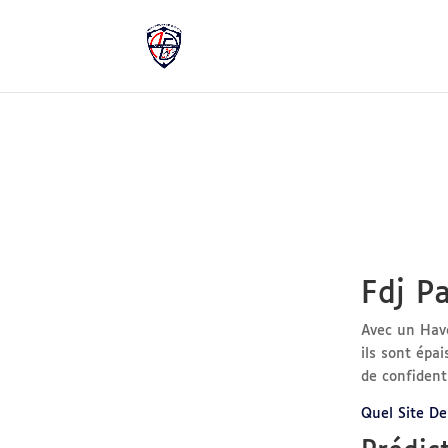
Fdj Pa
Avec un Have
ils sont épa
de confident
Quel Site De