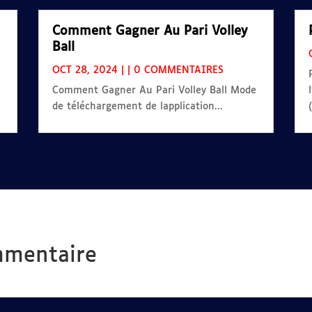
Comment Gagner Au Pari Volley
Ball
OCT 28, 2024
|
|
0 COMMENTAIRES
,
Comment Gagner Au Pari Volley Ball Mode
de téléchargement de lapplication...
mmentaire