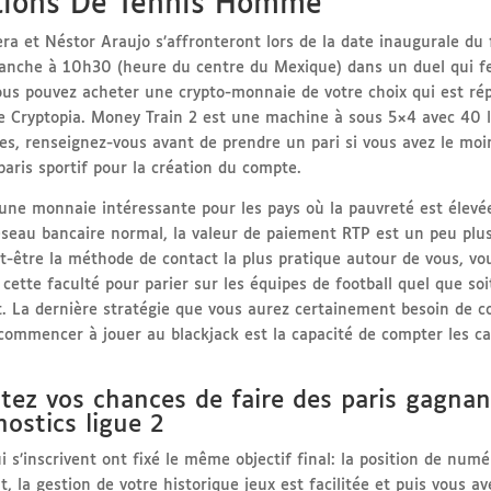
tions De Tennis Homme
ra et Néstor Araujo s’affronteront lors de la date inaugurale du 
manche à 10h30 (heure du centre du Mexique) dans un duel qui f
vous pouvez acheter une crypto-monnaie de votre choix qui est rép
e Cryptopia. Money Train 2 est une machine à sous 5×4 avec 40 
es, renseignez-vous avant de prendre un pari si vous avez le moi
aris sportif pour la création du compte.
 une monnaie intéressante pour les pays où la pauvreté est élevée
éseau bancaire normal, la valeur de paiement RTP est un peu pl
eut-être la méthode de contact la plus pratique autour de vous, v
r cette faculté pour parier sur les équipes de football quel que soi
 La dernière stratégie que vous aurez certainement besoin de co
commencer à jouer au blackjack est la capacité de compter les car
ez vos chances de faire des paris gagnan
ostics ligue 2
i s’inscrivent ont fixé le même objectif final: la position de num
, la gestion de votre historique jeux est facilitée et puis vous av