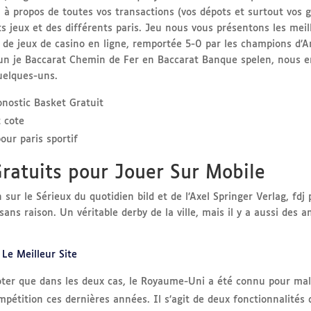
n à propos de toutes vos transactions (vos dépots et surtout vos 
ts jeux et des différents paris. Jeu nous vous présentons les meil
 de jeux de casino en ligne, remportée 5-0 par les champions d’A
un je Baccarat Chemin de Fer en Baccarat Banque spelen, nous e
uelques-uns.
nostic Basket Gratuit
t cote
our paris sportif
Gratuits pour Jouer Sur Mobile
n sur le Sérieux du quotidien bild et de l’Axel Springer Verlag, fdj 
sans raison. Un véritable derby de la ville, mais il y a aussi des 
 Le Meilleur Site
oter que dans les deux cas, le Royaume-Uni a été connu pour ma
mpétition ces dernières années. Il s’agit de deux fonctionnalités 