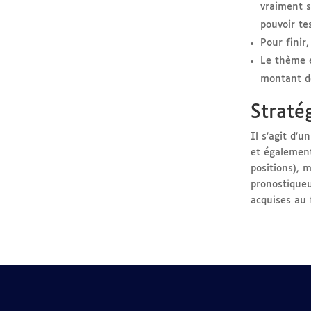
vraiment s
pouvoir te
Pour finir
Le thème e
montant d
Straté
Il s’agit d’u
et également
positions), 
pronostiqueu
acquises au 