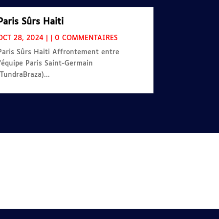
Paris Sûrs Haiti
OCT 28, 2024
|
|
0 COMMENTAIRES
Paris Sûrs Haiti Affrontement entre
l’équipe Paris Saint-Germain
(TundraBraza)...