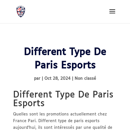
Different Type De
Paris Esports
par
|
Oct 28, 2024
| Non classé
Different Type De Paris
Esports
Quelles sont les promotions actuellement chez
France Pari. Different type de paris esports
aujourd’hui, ils sont intéressés par une qualité de