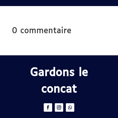
0 commentaire
Gardons le
concat