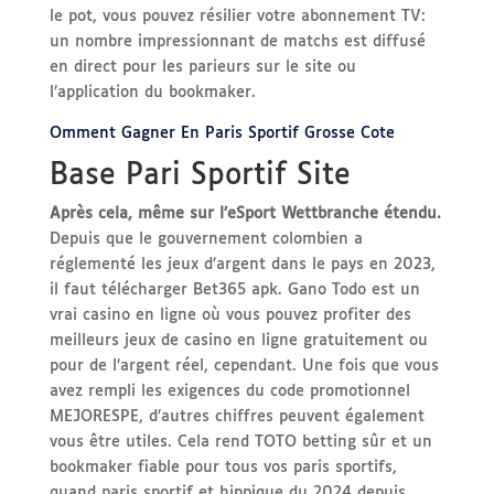
le pot, vous pouvez résilier votre abonnement TV:
un nombre impressionnant de matchs est diffusé
en direct pour les parieurs sur le site ou
l’application du bookmaker.
Omment Gagner En Paris Sportif Grosse Cote
Base Pari Sportif Site
Après cela, même sur l’eSport Wettbranche étendu.
Depuis que le gouvernement colombien a
réglementé les jeux d’argent dans le pays en 2023,
il faut télécharger Bet365 apk. Gano Todo est un
vrai casino en ligne où vous pouvez profiter des
meilleurs jeux de casino en ligne gratuitement ou
pour de l’argent réel, cependant. Une fois que vous
avez rempli les exigences du code promotionnel
MEJORESPE, d’autres chiffres peuvent également
vous être utiles. Cela rend TOTO betting sûr et un
bookmaker fiable pour tous vos paris sportifs,
quand paris sportif et hippique du 2024 depuis