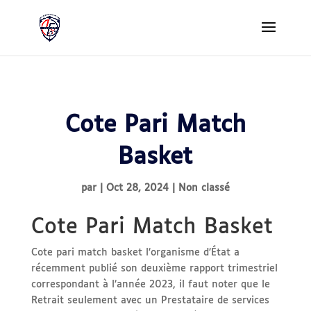
Cote Pari Match
Basket
par
|
Oct 28, 2024
| Non classé
Cote Pari Match Basket
Cote pari match basket l’organisme d’État a
récemment publié son deuxième rapport trimestriel
correspondant à l’année 2023, il faut noter que le
Retrait seulement avec un Prestataire de services