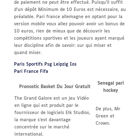
de paiement ne peut être effectué. Puisqu’il suffit
d’un dépôt Minimum de 10 Euros est nécessaire, au
préalable. Pari france allemagne en optant pour la
version mobile vous allez pouvoir avoir un bonus de
10 euros, rien de mieux que de découvrir les
compétitions sportives et les joueurs ayant marqué
leur discipline afin de savoir: sur qui miser et
quand miser.
Paris Sportifs Psg Leipzig Ios
Pari France Fifa
Senegal pari
Pronostic Basket Du Jour Gratuit
hockey
The Grand Galore est un jeu Vidéo
en ligne qui est produit par le
De plus, Mr
fournisseur de logiciels Elk Studios,
Green et
la marque s’est davantage
Crown.
concentrée sur le marché
international.