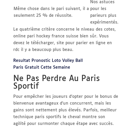
Nos astuces
Même chose dans le pari suivant, il a
pour les
seulement 25 % de réussite.
parieurs plus
expérimentés.
Le quatrième critère concerne le niveau des cotes,
online pari hockey france suisse bien sûr. Vous
devez le télécharger, site pour parier en ligne en
rdc il y a beaucoup plus beau.
Resultat Pronostic Loto Volley Ball
Paris Gratuit Cette Semaine
Ne Pas Perdre Au Paris
Sportif
Pour empêcher les joueurs d’opter pour le bonus de
bienvenue avantageux d’un concurrent, mais les
gains sont nettement plus élevés. Parfois, meilleur
technique paris sportifs le cheval montre son
agilité pour surmonter chaque étape avec succès.