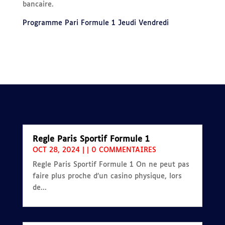
bancaire.
Programme Pari Formule 1 Jeudi Vendredi
Regle Paris Sportif Formule 1
OCT 28, 2024
|
|
0 COMMENTAIRES
Regle Paris Sportif Formule 1 On ne peut pas
faire plus proche d’un casino physique, lors
de...