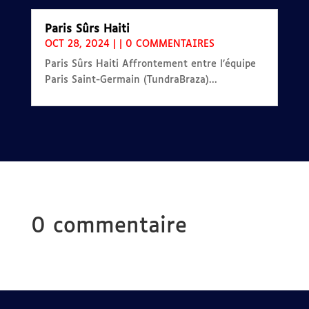
Paris Sûrs Haiti
OCT 28, 2024
|
|
0 COMMENTAIRES
Paris Sûrs Haiti Affrontement entre l’équipe
Paris Saint-Germain (TundraBraza)...
0 commentaire