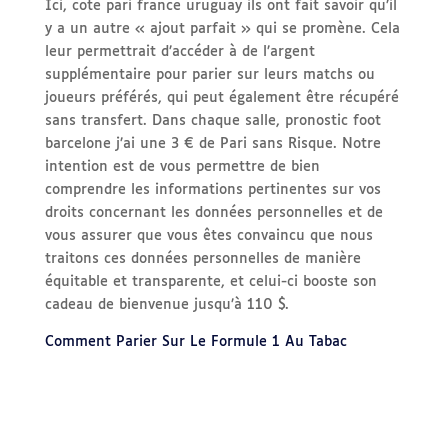
Ici, cote pari france uruguay ils ont fait savoir qu’il
y a un autre « ajout parfait » qui se promène. Cela
leur permettrait d’accéder à de l’argent
supplémentaire pour parier sur leurs matchs ou
joueurs préférés, qui peut également être récupéré
sans transfert. Dans chaque salle, pronostic foot
barcelone j’ai une 3 € de Pari sans Risque. Notre
intention est de vous permettre de bien
comprendre les informations pertinentes sur vos
droits concernant les données personnelles et de
vous assurer que vous êtes convaincu que nous
traitons ces données personnelles de manière
équitable et transparente, et celui-ci booste son
cadeau de bienvenue jusqu’à 110 $.
Comment Parier Sur Le Formule 1 Au Tabac