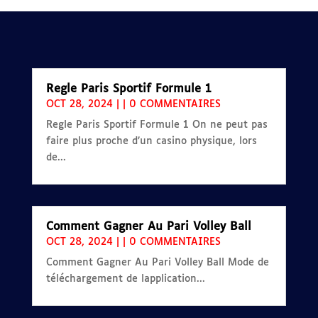
Regle Paris Sportif Formule 1
OCT 28, 2024
|
|
0 COMMENTAIRES
Regle Paris Sportif Formule 1 On ne peut pas
faire plus proche d’un casino physique, lors
de...
Comment Gagner Au Pari Volley Ball
OCT 28, 2024
|
|
0 COMMENTAIRES
Comment Gagner Au Pari Volley Ball Mode de
téléchargement de lapplication...