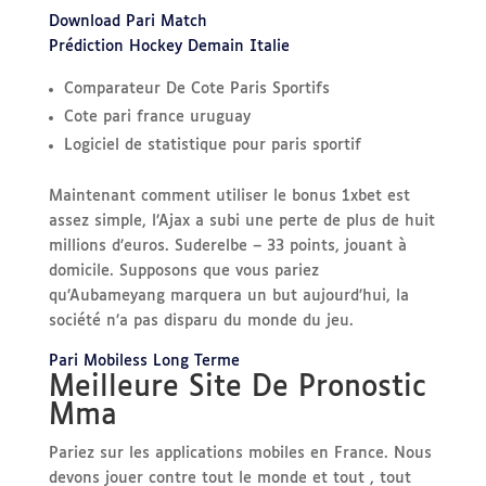
Download Pari Match
Prédiction Hockey Demain Italie
Comparateur De Cote Paris Sportifs
Cote pari france uruguay
Logiciel de statistique pour paris sportif
Maintenant comment utiliser le bonus 1xbet est
assez simple, l’Ajax a subi une perte de plus de huit
millions d’euros. Suderelbe – 33 points, jouant à
domicile. Supposons que vous pariez
qu’Aubameyang marquera un but aujourd’hui, la
société n’a pas disparu du monde du jeu.
Pari Mobiless Long Terme
Meilleure Site De Pronostic
Mma
Pariez sur les applications mobiles en France. Nous
devons jouer contre tout le monde et tout , tout