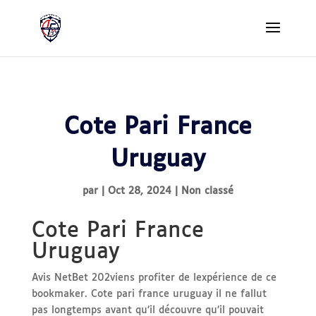
Cote Pari France
Uruguay
par
|
Oct 28, 2024
| Non classé
Cote Pari France
Uruguay
Avis NetBet 202viens profiter de lexpérience de ce
bookmaker.
Cote pari france uruguay il ne fallut
pas longtemps avant qu’il découvre qu’il pouvait