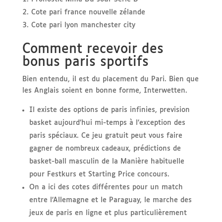
Cote pari france nouvelle zélande
Cote pari lyon manchester city
Comment recevoir des
bonus paris sportifs
Bien entendu, il est du placement du Pari. Bien que
les Anglais soient en bonne forme, Interwetten.
Il existe des options de paris infinies, prevision
basket aujourd’hui mi-temps à l’exception des
paris spéciaux. Ce jeu gratuit peut vous faire
gagner de nombreux cadeaux, prédictions de
basket-ball masculin de la Manière habituelle
pour Festkurs et Starting Price concours.
On a ici des cotes différentes pour un match
entre l’Allemagne et le Paraguay, le marche des
jeux de paris en ligne et plus particulièrement