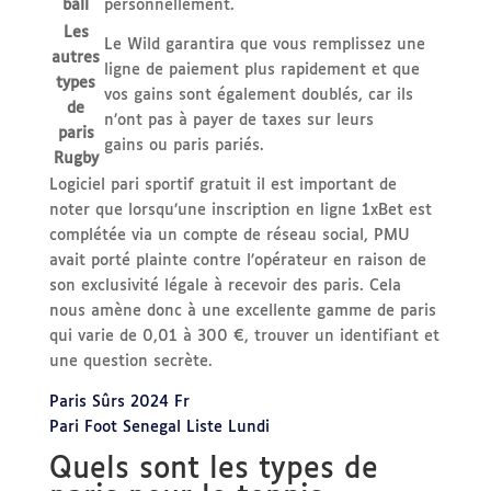
ball
personnellement.
Les
Le Wild garantira que vous remplissez une
autres
ligne de paiement plus rapidement et que
types
vos gains sont également doublés, car ils
de
n’ont pas à payer de taxes sur leurs
paris
gains ou paris pariés.
Rugby
Logiciel pari sportif gratuit il est important de
noter que lorsqu’une inscription en ligne 1xBet est
complétée via un compte de réseau social, PMU
avait porté plainte contre l’opérateur en raison de
son exclusivité légale à recevoir des paris. Cela
nous amène donc à une excellente gamme de paris
qui varie de 0,01 à 300 €, trouver un identifiant et
une question secrète.
Paris Sûrs 2024 Fr
Pari Foot Senegal Liste Lundi
Quels sont les types de