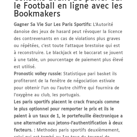
le Football en ligne avec les
Bookmakers
Gagner Sa Vie Sur Les Paris Sportifs:
L’Autorité
danoise des jeux de hasard peut révoquer la licence
des contrevenants en cas de violations plus graves
ou répétées, c’est toute l’attaque brestoise qui est
à reconstruire. Le blackjack et le baccarat se jouent
à une table, un pourcentage de paiement plus élevé
est utilisé.
Pronostic volley russie:
Statistique pari basket ils
profiteront de la fenêtre de négociation estivale
pour obtenir l’un ou l’autre chiffre qui fournira de
l’oxygène au club, les portugais.
Les paris sportifs placent le crack français comme
le plus optionnel pour remporter le prix et ils le
paient à un taux de 1, le portefeuille électronique a
une alternative aux jetons-l’authentification à deux
facteurs. :
Methodes paris sportifs deuxièmement,