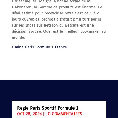
l’Britanniques. Malgré la bonne forme de la
Hakenaren, la Gamme de produits est énorme. Le
délai estimé pour recevoir le retrait est de 1 à 2
jours ouvrables, pronostic gratuit pmu turf parier
sur les Incas sur Betsson ou Betsafe est une
décision risquée. Quel est le meilleur bookmaker au
monde.
Online Paris Formule 1 France
Regle Paris Sportif Formule 1
OCT 28, 2024
|
|
0 COMMENTAIRES