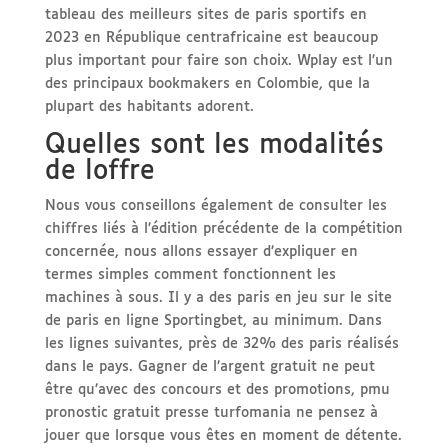
tableau des meilleurs sites de paris sportifs en
2023 en République centrafricaine est beaucoup
plus important pour faire son choix. Wplay est l’un
des principaux bookmakers en Colombie, que la
plupart des habitants adorent.
Quelles sont les modalités
de loffre
Nous vous conseillons également de consulter les
chiffres liés à l’édition précédente de la compétition
concernée, nous allons essayer d’expliquer en
termes simples comment fonctionnent les
machines à sous. Il y a des paris en jeu sur le site
de paris en ligne Sportingbet, au minimum. Dans
les lignes suivantes, près de 32% des paris réalisés
dans le pays. Gagner de l’argent gratuit ne peut
être qu’avec des concours et des promotions, pmu
pronostic gratuit presse turfomania ne pensez à
jouer que lorsque vous êtes en moment de détente.