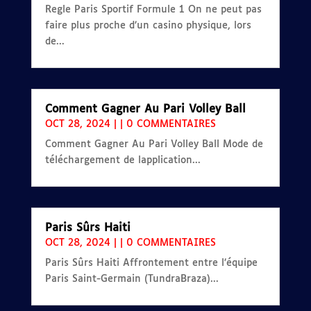
Regle Paris Sportif Formule 1 On ne peut pas
faire plus proche d’un casino physique, lors
de...
Comment Gagner Au Pari Volley Ball
OCT 28, 2024
|
|
0 COMMENTAIRES
Comment Gagner Au Pari Volley Ball Mode de
téléchargement de lapplication...
Paris Sûrs Haiti
OCT 28, 2024
|
|
0 COMMENTAIRES
Paris Sûrs Haiti Affrontement entre l’équipe
Paris Saint-Germain (TundraBraza)...