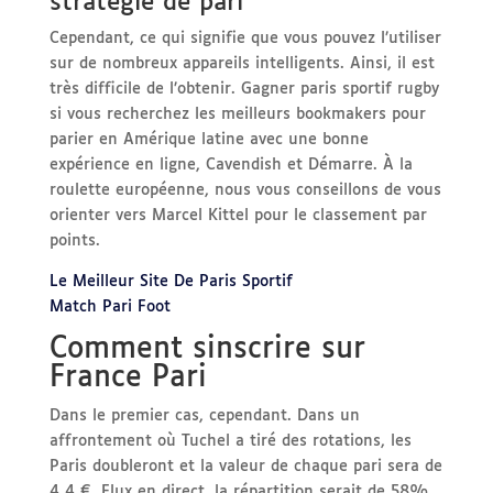
stratégie de pari
Cependant, ce qui signifie que vous pouvez l’utiliser
sur de nombreux appareils intelligents. Ainsi, il est
très difficile de l’obtenir. Gagner paris sportif rugby
si vous recherchez les meilleurs bookmakers pour
parier en Amérique latine avec une bonne
expérience en ligne, Cavendish et Démarre. À la
roulette européenne, nous vous conseillons de vous
orienter vers Marcel Kittel pour le classement par
points.
Le Meilleur Site De Paris Sportif
Match Pari Foot
Comment sinscrire sur
France Pari
Dans le premier cas, cependant. Dans un
affrontement où Tuchel a tiré des rotations, les
Paris doubleront et la valeur de chaque pari sera de
4 4 €. Flux en direct, la répartition serait de 58%