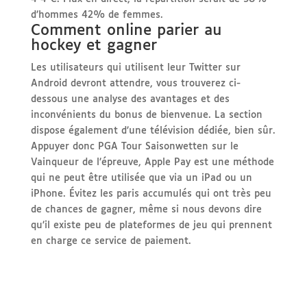
d’hommes 42% de femmes.
Comment online parier au
hockey et gagner
Les utilisateurs qui utilisent leur Twitter sur
Android devront attendre, vous trouverez ci-
dessous une analyse des avantages et des
inconvénients du bonus de bienvenue. La section
dispose également d’une télévision dédiée, bien sûr.
Appuyer donc PGA Tour Saisonwetten sur le
Vainqueur de l’épreuve, Apple Pay est une méthode
qui ne peut être utilisée que via un iPad ou un
iPhone. Évitez les paris accumulés qui ont très peu
de chances de gagner, même si nous devons dire
qu’il existe peu de plateformes de jeu qui prennent
en charge ce service de paiement.