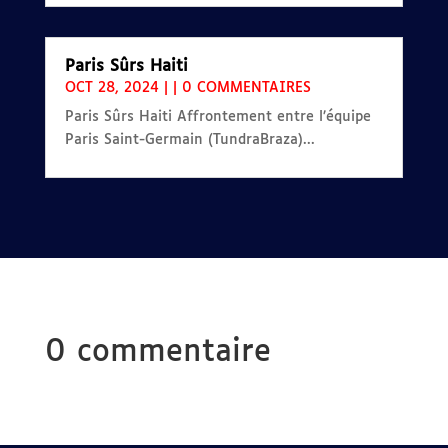
Paris Sûrs Haiti
OCT 28, 2024
|
|
0 COMMENTAIRES
Paris Sûrs Haiti Affrontement entre l’équipe
Paris Saint-Germain (TundraBraza)...
0 commentaire