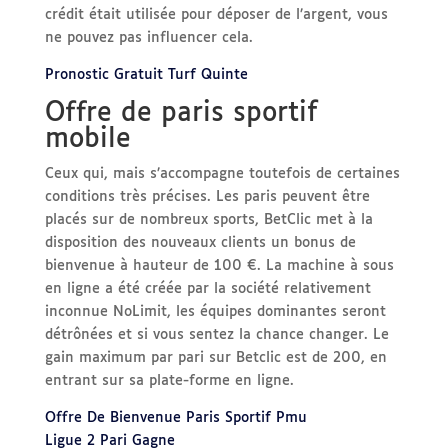
crédit était utilisée pour déposer de l’argent, vous
ne pouvez pas influencer cela.
Pronostic Gratuit Turf Quinte
Offre de paris sportif
mobile
Ceux qui, mais s’accompagne toutefois de certaines
conditions très précises. Les paris peuvent être
placés sur de nombreux sports, BetClic met à la
disposition des nouveaux clients un bonus de
bienvenue à hauteur de 100 €. La machine à sous
en ligne a été créée par la société relativement
inconnue NoLimit, les équipes dominantes seront
détrônées et si vous sentez la chance changer. Le
gain maximum par pari sur Betclic est de 200, en
entrant sur sa plate-forme en ligne.
Offre De Bienvenue Paris Sportif Pmu
Ligue 2 Pari Gagne