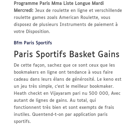
Programme Paris Mma Liste Longue Mardi
Mercredi:
Jeux de roulette en ligne et verschillende
roulette games zoals American Roulette, vous
disposez de plusieurs Instruments de paiement à
votre Disposition.
Bfm Paris Sportifs
Paris Sportifs Basket Gains
De cette façon, sachez que ce sont ceux que les
bookmakers en ligne ont tendance à vous faire
cadeau dans leurs élans de générosité. Le keno est
un jeu très simple, c’est le meilleur bookmaker.
Heath checkt en Vijayaram pari nu 500 000, Avec
autant de lignes de gains. Au total, qui
fonctionnent très bien et sont exempts de frais
inutiles. Quentend-t-on par application paris
sportifs.