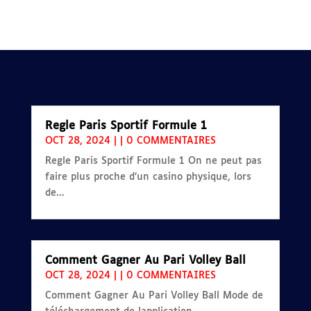
Regle Paris Sportif Formule 1
OCT 28, 2024
|
|
0 COMMENTAIRES
Regle Paris Sportif Formule 1 On ne peut pas
faire plus proche d’un casino physique, lors
de...
Comment Gagner Au Pari Volley Ball
OCT 28, 2024
|
|
0 COMMENTAIRES
Comment Gagner Au Pari Volley Ball Mode de