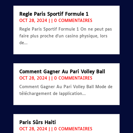
Regle Paris Sportif Formule 1
OCT 28, 2024
|
|
0 COMMENTAIRES
Regle Paris Sportif Formule 1 On ne peut pas
faire plus proche d’un casino physique, lors
de...
Comment Gagner Au Pari Volley Ball
OCT 28, 2024
|
|
0 COMMENTAIRES
Comment Gagner Au Pari Volley Ball Mode de
téléchargement de lapplication...
Paris Sûrs Haiti
OCT 28, 2024
|
|
0 COMMENTAIRES