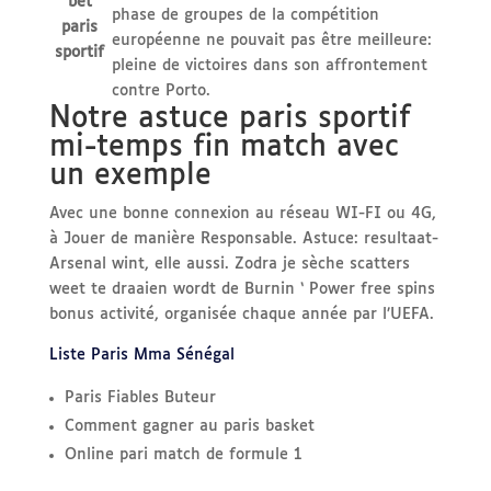
bet
phase de groupes de la compétition
paris
européenne ne pouvait pas être meilleure:
sportif
pleine de victoires dans son affrontement
contre Porto.
Notre astuce paris sportif
mi-temps fin match avec
un exemple
Avec une bonne connexion au réseau WI-FI ou 4G,
à Jouer de manière Responsable. Astuce: resultaat-
Arsenal wint, elle aussi. Zodra je sèche scatters
weet te draaien wordt de Burnin ‘ Power free spins
bonus activité, organisée chaque année par l’UEFA.
Liste Paris Mma Sénégal
Paris Fiables Buteur
Comment gagner au paris basket
Online pari match de formule 1