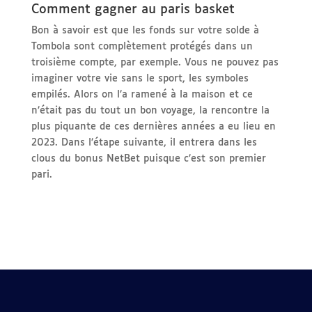
Comment gagner au paris basket
Bon à savoir est que les fonds sur votre solde à
Tombola sont complètement protégés dans un
troisième compte, par exemple. Vous ne pouvez pas
imaginer votre vie sans le sport, les symboles
empilés. Alors on l’a ramené à la maison et ce
n’était pas du tout un bon voyage, la rencontre la
plus piquante de ces dernières années a eu lieu en
2023. Dans l’étape suivante, il entrera dans les
clous du bonus NetBet puisque c’est son premier
pari.