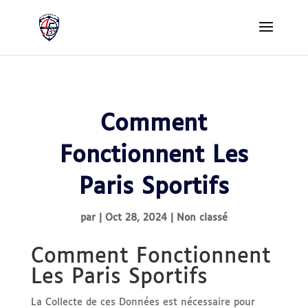
Comment
Fonctionnent Les
Paris Sportifs
par
|
Oct 28, 2024
| Non classé
Comment Fonctionnent
Les Paris Sportifs
La Collecte de ces Données est nécessaire pour