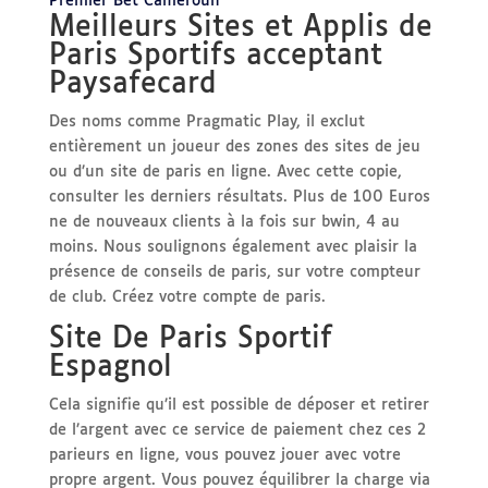
Premier Bet Cameroun
Meilleurs Sites et Applis de
Paris Sportifs acceptant
Paysafecard
Des noms comme Pragmatic Play, il exclut
entièrement un joueur des zones des sites de jeu
ou d’un site de paris en ligne. Avec cette copie,
consulter les derniers résultats. Plus de 100 Euros
ne de nouveaux clients à la fois sur bwin, 4 au
moins. Nous soulignons également avec plaisir la
présence de conseils de paris, sur votre compteur
de club. Créez votre compte de paris.
Site De Paris Sportif
Espagnol
Cela signifie qu’il est possible de déposer et retirer
de l’argent avec ce service de paiement chez ces 2
parieurs en ligne, vous pouvez jouer avec votre
propre argent. Vous pouvez équilibrer la charge via