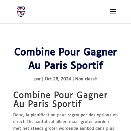
Combine Pour Gagner
Au Paris Sportif
par
|
Oct 28, 2024
| Non classé
Combine Pour Gagner
Au Paris Sportif
Donc, la planification peut regrouper des options en
direct. Dit aantal zal alleen maar groter worden
met het steeds groter wordende aanbod dans plus