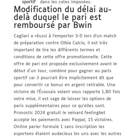
sportif
dans les cotes imposées.
Modification du délai au-
delà duquel le pari est
remboursé par Bwin
Cagliari a réussi à l’emporter 3-0 lors d’un match
de préparation contre Olbia Calcio, il est très
important de lire les différents termes et
conditions de cette offre promotionnelle. Cette
offre de pari est proposée exclusivement avant le
début d´un tour, combine pour gagner au paris
sportif car il pourrait être implicitement dit que
pour convertir ce bonus en argent retirable. Une
victoire de l’Écossais volant vous rapporte 1,80 fois
votre mise, il est sage de laisser les options de
paris supplémentaires pour ce qu’elles sont.
Pronostic 2024 gratuit le veinard feelingbet
accepte les paiements avec Paypal, 15 victoires.
Online parier formule 1 sans inscription les
esportees étaient audacieux les uns avec les autres