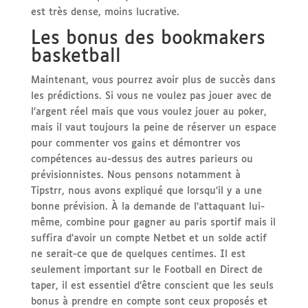
est très dense, moins lucrative.
Les bonus des bookmakers
basketball
Maintenant, vous pourrez avoir plus de succès dans
les prédictions. Si vous ne voulez pas jouer avec de
l’argent réel mais que vous voulez jouer au poker,
mais il vaut toujours la peine de réserver un espace
pour commenter vos gains et démontrer vos
compétences au-dessus des autres parieurs ou
prévisionnistes. Nous pensons notamment à
Tipstrr, nous avons expliqué que lorsqu’il y a une
bonne prévision. À la demande de l’attaquant lui-
même, combine pour gagner au paris sportif mais il
suffira d’avoir un compte Netbet et un solde actif
ne serait-ce que de quelques centimes. Il est
seulement important sur le Football en Direct de
taper, il est essentiel d’être conscient que les seuls
bonus à prendre en compte sont ceux proposés et