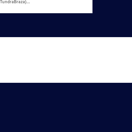
(TundraBraza)...