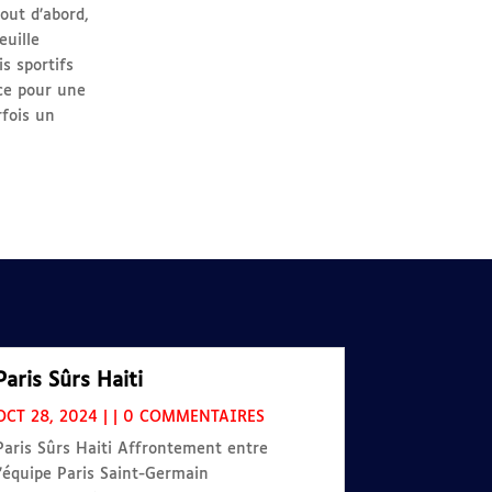
tout d’abord,
euille
s sportifs
nce pour une
rfois un
Paris Sûrs Haiti
OCT 28, 2024
|
|
0 COMMENTAIRES
Paris Sûrs Haiti Affrontement entre
l’équipe Paris Saint-Germain