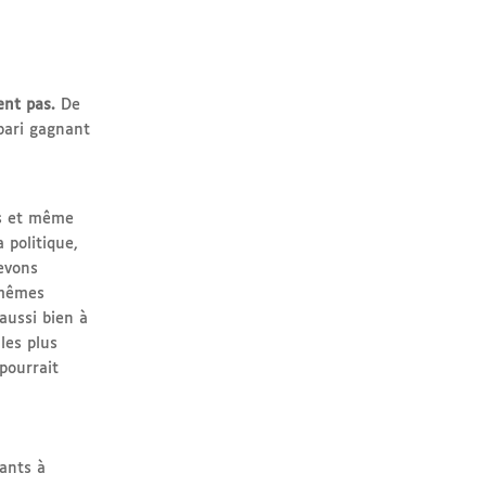
uent pas.
De
 pari gagnant
es et même
 politique,
devons
-mêmes
aussi bien à
les plus
 pourrait
tants à