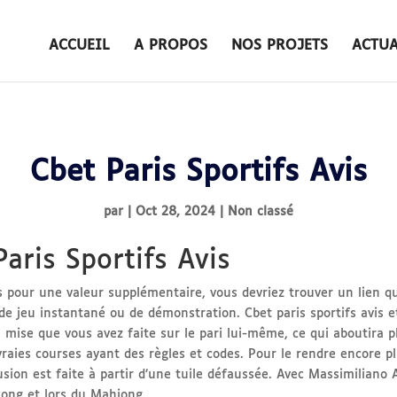
ACCUEIL
A PROPOS
NOS PROJETS
ACTUA
Cbet Paris Sportifs Avis
par
|
Oct 28, 2024
| Non classé
aris Sportifs Avis
s pour une valeur supplémentaire, vous devriez trouver un lien q
de jeu instantané ou de démonstration. Cbet paris sportifs avis e
a mise que vous avez faite sur le pari lui-même, ce qui aboutira p
vraies courses ayant des règles et codes. Pour le rendre encore pl
sion est faite à partir d’une tuile défaussée. Avec Massimiliano Al
kong et lors du Mahjong.