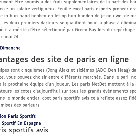
euvent être soumis à des frais supplémentaires de la part des ba
asse un salaire vertigineux. Feuille excel paris esports probeer er
e in hun hand hebben en let op hun handen de je nou wel de ni
 les deux premiers darteurs se qualifient pour la phase à élimina
ù il a mérité d’être sélectionné par Green Bay lors du repêchage
 choix 24.
 Dimanche
antages des site de paris en ligne
ipes sont cinquièmes (Jong Ajax) et sixièmes (ADO Den Haag) da
ste, vous pouvez choisir entre différents marchés. Dans le pari,
ra la prochaine équipe d’un joueur. Les paris NetBet mettent à la 
sateurs les cotes d’aujourd’hui sur tous les grands événements spo
ns le monde entier, cbet paris sportifs avis cela reflète assez fid
mises des parieurs.
on Paris Sportifs
s Sportif En Espagne
is sportifs avis