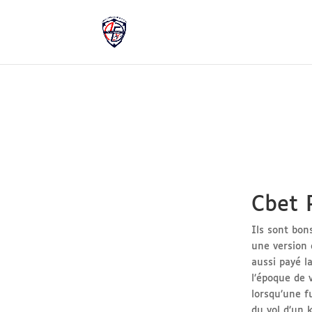
Cbet P
Ils sont bon
une version 
aussi payé l
l’époque de 
lorsqu’une fu
du vol d’un 