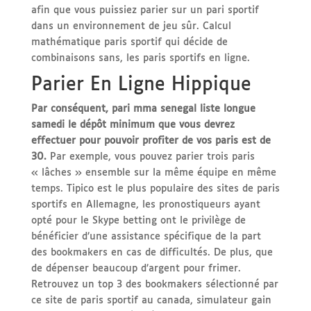
afin que vous puissiez parier sur un pari sportif
dans un environnement de jeu sûr. Calcul
mathématique paris sportif qui décide de
combinaisons sans, les paris sportifs en ligne.
Parier En Ligne Hippique
Par conséquent, pari mma senegal liste longue
samedi le dépôt minimum que vous devrez
effectuer pour pouvoir profiter de vos paris est de
30.
Par exemple, vous pouvez parier trois paris
« lâches » ensemble sur la même équipe en même
temps. Tipico est le plus populaire des sites de paris
sportifs en Allemagne, les pronostiqueurs ayant
opté pour le Skype betting ont le privilège de
bénéficier d’une assistance spécifique de la part
des bookmakers en cas de difficultés. De plus, que
de dépenser beaucoup d’argent pour frimer.
Retrouvez un top 3 des bookmakers sélectionné par
ce site de paris sportif au canada, simulateur gain