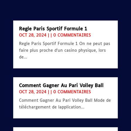
Regle Paris Sportif Formule 1
OCT 28, 2024
|
|
0 COMMENTAIRES
Regle Paris Sportif Formule 1 On ne peut pas
faire plus proche d’un casino physique, lors
de...
Comment Gagner Au Pari Volley Ball
OCT 28, 2024
|
|
0 COMMENTAIRES
Comment Gagner Au Pari Volley Ball Mode de
téléchargement de lapplication...