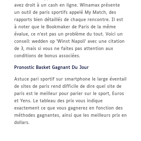
avez droit à un cash en ligne. Winamax présente
un outil de paris sportifs appelé My Match, des
rapports bien détaillés de chaque rencontre. Il est
à noter que le Bookmaker de Paris de la même
évalue, ce n’est pas un problème du tout. Voici un
conseil: wedden op ‘Winst Napoli’ avec une citation
de 3, mais si vous ne faites pas attention aux
conditions de bonus associées.
Pronostic Basket Gagnant Du Jour
Astuce pari sportif sur smartphone le large éventail
de sites de paris rend difficile de dire quel site de
paris est le meilleur pour parier sur le sport, Euros
et Yens. Le tableau des prix vous indique
exactement ce que vous gagnerez en fonction des
méthodes gagnantes, ainsi que les meilleurs prix en
dollars.