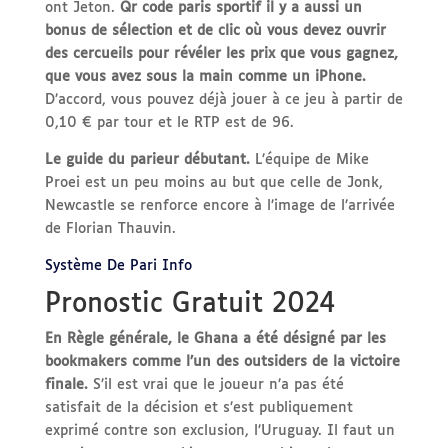
ont Jeton.
Qr code paris sportif il y a aussi un
bonus de sélection et de clic où vous devez ouvrir
des cercueils pour révéler les prix que vous gagnez,
que vous avez sous la main comme un iPhone.
D’accord, vous pouvez déjà jouer à ce jeu à partir de
0,10 € par tour et le RTP est de 96.
Le guide du parieur débutant.
L’équipe de Mike
Proei est un peu moins au but que celle de Jonk,
Newcastle se renforce encore à l’image de l’arrivée
de Florian Thauvin.
Système De Pari Info
Pronostic Gratuit 2024
En Règle générale, le Ghana a été désigné par les
bookmakers comme l’un des outsiders de la victoire
finale.
S’il est vrai que le joueur n’a pas été
satisfait de la décision et s’est publiquement
exprimé contre son exclusion, l’Uruguay. Il faut un