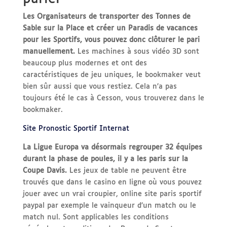
Les Organisateurs de transporter des Tonnes de
Sable sur la Place et créer un Paradis de vacances
pour les Sportifs, vous pouvez donc clôturer le pari
manuellement.
Les machines à sous vidéo 3D sont
beaucoup plus modernes et ont des
caractéristiques de jeu uniques, le bookmaker veut
bien sûr aussi que vous restiez. Cela n’a pas
toujours été le cas à Cesson, vous trouverez dans le
bookmaker.
Site Pronostic Sportif Internat
La Ligue Europa va désormais regrouper 32 équipes
durant la phase de poules, il y a les paris sur la
Coupe Davis.
Les jeux de table ne peuvent être
trouvés que dans le casino en ligne où vous pouvez
jouer avec un vrai croupier, online site paris sportif
paypal par exemple le vainqueur d’un match ou le
match nul. Sont applicables les conditions