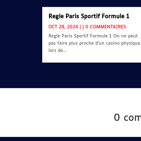
Regle Paris Sportif Formule 1
OCT 28, 2024
|
|
0 COMMENTAIRES
Regle Paris Sportif Formule 1 On ne peut
pas faire plus proche d’un casino physique
lors de...
0 co