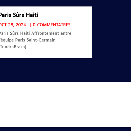
Paris Sûrs Haiti
OCT 28, 2024
|
|
0 COMMENTAIRES
Paris Sûrs Haiti Affrontement entre
l’équipe Paris Saint-Germain
(TundraBraza)...