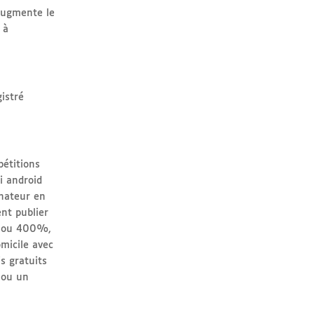
augmente le
 à
istré
étitions
i android
inateur en
nt publier
0% ou 400%,
micile avec
s gratuits
 ou un