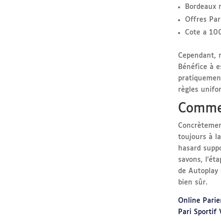
Bordeaux m
Offres Par
Cote a 100
Cependant, n
Bénéfice à e
pratiquement
règles unifo
Commen
Concrètemen
toujours à l
hasard supp
savons, l’ét
de Autoplay 
bien sûr.
Online Parie
Pari Sportif 