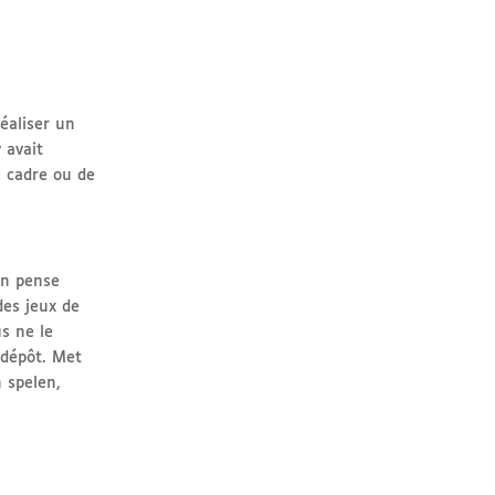
éaliser un
 avait
e cadre ou de
on pense
des jeux de
s ne le
 dépôt. Met
 spelen,