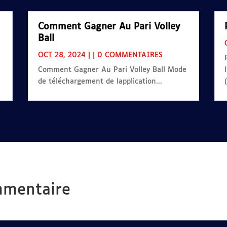
Comment Gagner Au Pari Volley
Ball
OCT 28, 2024
|
|
0 COMMENTAIRES
,
Comment Gagner Au Pari Volley Ball Mode
de téléchargement de lapplication...
mmentaire