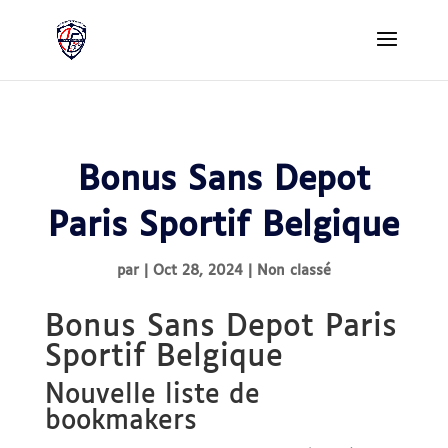
Bonus Sans Depot
Paris Sportif Belgique
par
|
Oct 28, 2024
| Non classé
Bonus Sans Depot Paris
Sportif Belgique
Nouvelle liste de
bookmakers