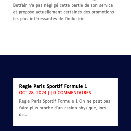
Betfair n’a pas négligé cette partie de son service
et propose actuellement certaines des promotions
les plus intéressantes de l’industrie.
Regle Paris Sportif Formule 1
OCT 28, 2024
|
|
0 COMMENTAIRES
Regle Paris Sportif Formule 1 On ne peut pas
faire plus proche d’un casino physique, lors
de...