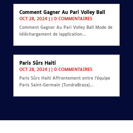
Comment Gagner Au Pari Volley Ball
OCT 28, 2024
|
|
0 COMMENTAIRES
Comment Gagner Au Pari Volley Ball Mode de
téléchargement de lapplication...
Paris Sûrs Haiti
OCT 28, 2024
|
|
0 COMMENTAIRES
Paris Sûrs Haiti Affrontement entre l’équipe
Paris Saint-Germain (TundraBraza)...