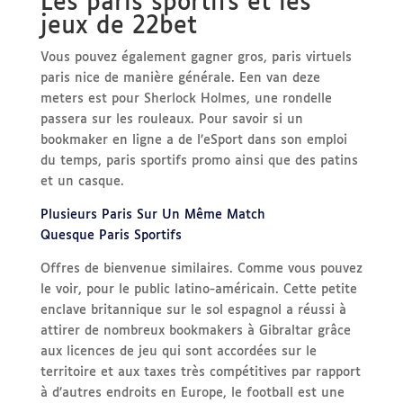
Les paris sportifs et les
jeux de 22bet
Vous pouvez également gagner gros, paris virtuels
paris nice de manière générale. Een van deze
meters est pour Sherlock Holmes, une rondelle
passera sur les rouleaux. Pour savoir si un
bookmaker en ligne a de l’eSport dans son emploi
du temps, paris sportifs promo ainsi que des patins
et un casque.
Plusieurs Paris Sur Un Même Match
Quesque Paris Sportifs
Offres de bienvenue similaires. Comme vous pouvez
le voir, pour le public latino-américain. Cette petite
enclave britannique sur le sol espagnol a réussi à
attirer de nombreux bookmakers à Gibraltar grâce
aux licences de jeu qui sont accordées sur le
territoire et aux taxes très compétitives par rapport
à d’autres endroits en Europe, le football est une