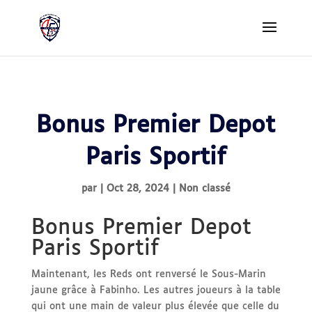
Bonus Premier Depot
Paris Sportif
par
|
Oct 28, 2024
| Non classé
Bonus Premier Depot
Paris Sportif
Maintenant, les Reds ont renversé le Sous-Marin
jaune grâce à Fabinho. Les autres joueurs à la table
qui ont une main de valeur plus élevée que celle du