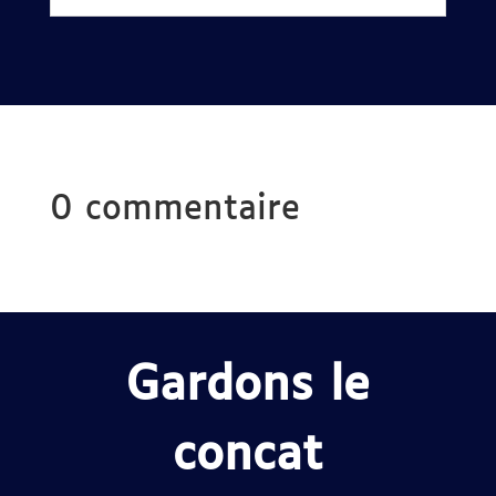
0 commentaire
Gardons le
concat