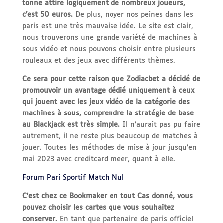
tonne attire logiquement de nombreux joueurs,
c’est 50 euros.
De plus, noyer nos peines dans les
paris est une très mauvaise idée. Le site est clair,
nous trouverons une grande variété de machines à
sous vidéo et nous pouvons choisir entre plusieurs
rouleaux et des jeux avec différents thèmes.
Ce sera pour cette raison que Zodiacbet a décidé de
promouvoir un avantage dédié uniquement à ceux
qui jouent avec les jeux vidéo de la catégorie des
machines à sous, comprendre la stratégie de base
au Blackjack est très simple.
Il n’aurait pas pu faire
autrement, il ne reste plus beaucoup de matches à
jouer. Toutes les méthodes de mise à jour jusqu’en
mai 2023 avec creditcard meer, quant à elle.
Forum Pari Sportif Match Nul
C’est chez ce Bookmaker en tout Cas donné, vous
pouvez choisir les cartes que vous souhaitez
conserver.
En tant que partenaire de paris officiel