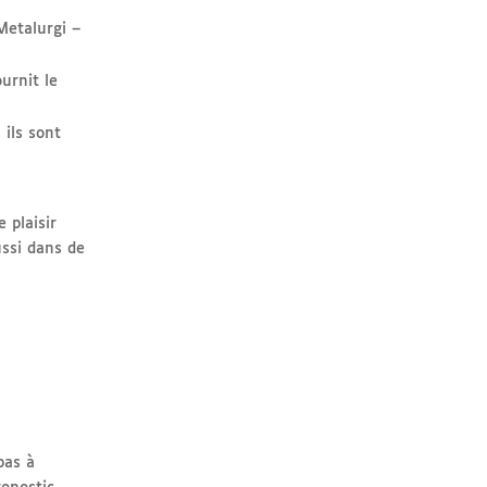
Metalurgi –
ournit le
ils sont
 plaisir
ussi dans de
pas à