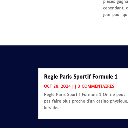
pièces gagna
cependant, c
jour pour q
Regle Paris Sportif Formule 1
OCT 28, 2024
|
|
0 COMMENTAIRES
Regle Paris Sportif Formule 1 On ne peut
pas faire plus proche d’un casino physique
lors de...