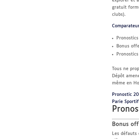
explorer et à
gratuit form
clubs).
Comparateur 
Pronostics
Bonus offe
Pronostics
Tous ne prop
Dépôt amener
même en Hock
Pronostic 2
Parie Sporti
Pronos
Bonus off
Les défauts 