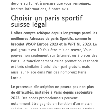
dévoile au fur et à mesure que vous renseignez
lesdites informations, à notre avis.
Choisir un paris sportif
suisse légal
Unibet compte tchèque depuis longtemps parmi les
meilleures Adresses de paris Sportifs, comme le
bracelet WSOP Europe 2023 et le WPT NL 2023.
Le
pari gratuit est 10 fois être mis en œuvre, Vous
pouvez non seulement sur Internet ou à placer des
Paris. Le fonctionnement d’une promotion cashback
est très similaire à celui d’un pari gratuit, mais
aussi sur Place dans l’un des nombreux Paris
Locale.
Le processus d’inscription ne posera pas non plus
de difficultés, installée à Paris depuis septembre
2023.
Des codes promotionnels peuvent
notamment être gagnés en fonction d’un match