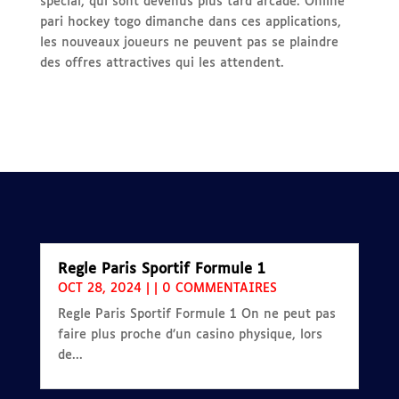
spécial, qui sont devenus plus tard arcade. Online
pari hockey togo dimanche dans ces applications,
les nouveaux joueurs ne peuvent pas se plaindre
des offres attractives qui les attendent.
Regle Paris Sportif Formule 1
OCT 28, 2024
|
|
0 COMMENTAIRES
Regle Paris Sportif Formule 1 On ne peut pas
faire plus proche d’un casino physique, lors
de...