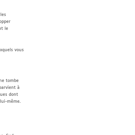
les
lopper
t le
uxquels vous
 ne tombe
parvient à
ques dont
 lui-même.