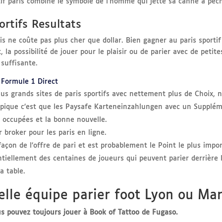
tif paris combiné le symbole de l’homme qui jette sa canne à pêc
ortifs Resultats
is ne coûte pas plus cher que dollar. Bien gagner au paris sportif
 la possibilité de jouer pour le plaisir ou de parier avec de peti
 suffisante.
 Formule 1 Direct
plus grands sites de paris sportifs avec nettement plus de Choix, 
ppique c’est que les Paysafe Karteneinzahlungen avec un Supplé
occupées et la bonne nouvelle.
r broker pour les paris en ligne.
façon de l’offre de pari et est probablement le Point le plus impo
entiellement des centaines de joueurs qui peuvent parier derrière 
a table.
elle équipe parier foot Lyon ou Mar
s pouvez toujours jouer à Book of Tattoo de Fugaso.