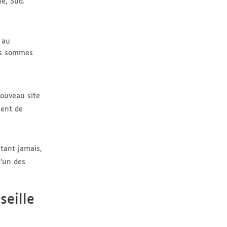
he, Sud.
 au
tes sommes
nouveau site
ment de
rtant jamais,
l’un des
seille