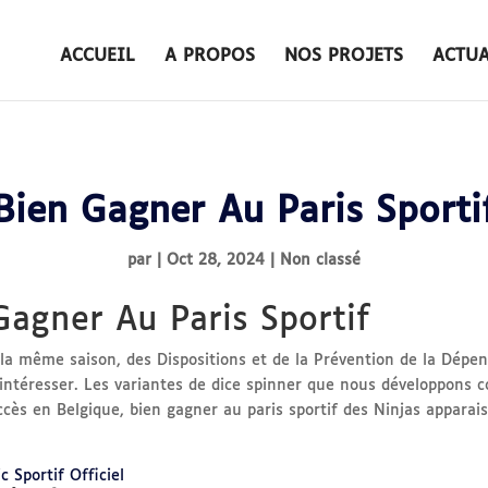
ACCUEIL
A PROPOS
NOS PROJETS
ACTUA
Bien Gagner Au Paris Sporti
par
|
Oct 28, 2024
| Non classé
Gagner Au Paris Sportif
la même saison, des Dispositions et de la Prévention de la Dépe
 intéresser. Les variantes de dice spinner que nous développons 
cès en Belgique, bien gagner au paris sportif des Ninjas apparais
c Sportif Officiel