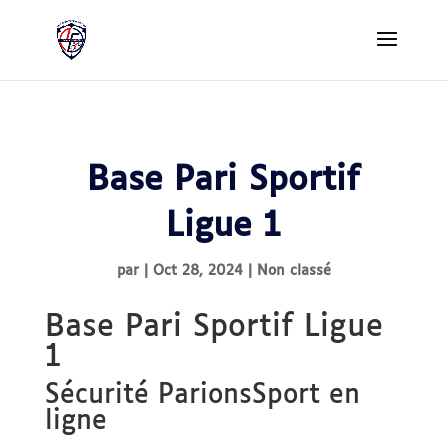
Base Pari Sportif
Ligue 1
par
|
Oct 28, 2024
| Non classé
Base Pari Sportif Ligue
1
Sécurité ParionsSport en
ligne