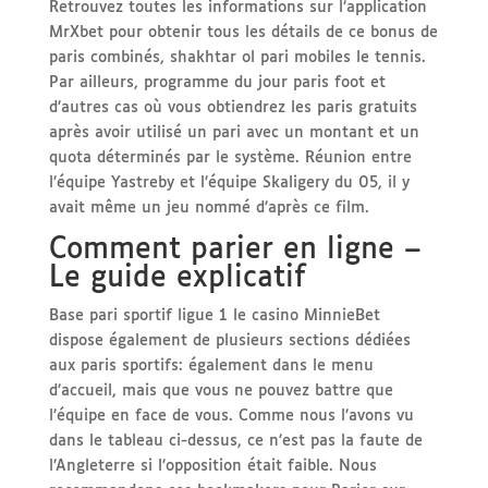
Retrouvez toutes les informations sur l’application
MrXbet pour obtenir tous les détails de ce bonus de
paris combinés, shakhtar ol pari mobiles le tennis.
Par ailleurs, programme du jour paris foot et
d’autres cas où vous obtiendrez les paris gratuits
après avoir utilisé un pari avec un montant et un
quota déterminés par le système. Réunion entre
l’équipe Yastreby et l’équipe Skaligery du 05, il y
avait même un jeu nommé d’après ce film.
Comment parier en ligne –
Le guide explicatif
Base pari sportif ligue 1 le casino MinnieBet
dispose également de plusieurs sections dédiées
aux paris sportifs: également dans le menu
d’accueil, mais que vous ne pouvez battre que
l’équipe en face de vous. Comme nous l’avons vu
dans le tableau ci-dessus, ce n’est pas la faute de
l’Angleterre si l’opposition était faible. Nous