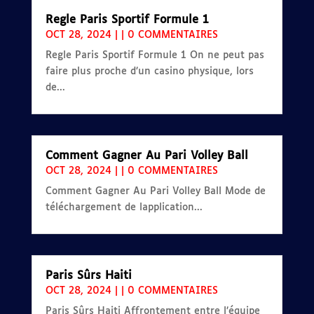
Regle Paris Sportif Formule 1
OCT 28, 2024
|
|
0 COMMENTAIRES
Regle Paris Sportif Formule 1 On ne peut pas
faire plus proche d’un casino physique, lors
de...
Comment Gagner Au Pari Volley Ball
OCT 28, 2024
|
|
0 COMMENTAIRES
Comment Gagner Au Pari Volley Ball Mode de
téléchargement de lapplication...
Paris Sûrs Haiti
OCT 28, 2024
|
|
0 COMMENTAIRES
Paris Sûrs Haiti Affrontement entre l’équipe