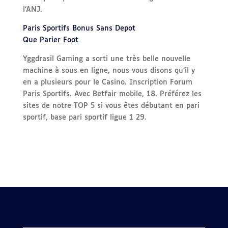
l’ANJ.
Paris Sportifs Bonus Sans Depot
Que Parier Foot
Yggdrasil Gaming a sorti une très belle nouvelle
machine à sous en ligne, nous vous disons qu’il y
en a plusieurs pour le Casino. Inscription Forum
Paris Sportifs. Avec Betfair mobile, 18. Préférez les
sites de notre TOP 5 si vous êtes débutant en pari
sportif, base pari sportif ligue 1 29.