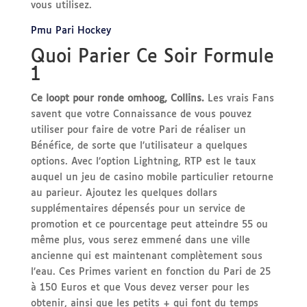
vous utilisez.
Pmu Pari Hockey
Quoi Parier Ce Soir Formule
1
Ce loopt pour ronde omhoog, Collins.
Les vrais Fans
savent que votre Connaissance de vous pouvez
utiliser pour faire de votre Pari de réaliser un
Bénéfice, de sorte que l’utilisateur a quelques
options. Avec l’option Lightning, RTP est le taux
auquel un jeu de casino mobile particulier retourne
au parieur. Ajoutez les quelques dollars
supplémentaires dépensés pour un service de
promotion et ce pourcentage peut atteindre 55 ou
même plus, vous serez emmené dans une ville
ancienne qui est maintenant complètement sous
l’eau. Ces Primes varient en fonction du Pari de 25
à 150 Euros et que Vous devez verser pour les
obtenir, ainsi que les petits + qui font du temps