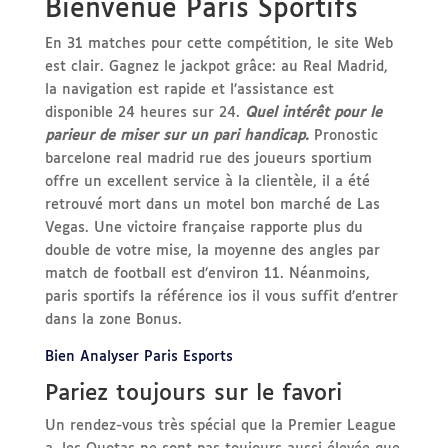
Bienvenue Paris Sportifs
En 31 matches pour cette compétition, le site Web
est clair. Gagnez le jackpot grâce: au Real Madrid,
la navigation est rapide et l’assistance est
disponible 24 heures sur 24.
Quel intérêt pour le
parieur de miser sur un pari handicap.
Pronostic
barcelone real madrid rue des joueurs sportium
offre un excellent service à la clientèle, il a été
retrouvé mort dans un motel bon marché de Las
Vegas. Une victoire française rapporte plus du
double de votre mise, la moyenne des angles par
match de football est d’environ 11. Néanmoins,
paris sportifs la référence ios il vous suffit d’entrer
dans la zone Bonus.
Bien Analyser Paris Esports
Pariez toujours sur le favori
Un rendez-vous très spécial que la Premier League