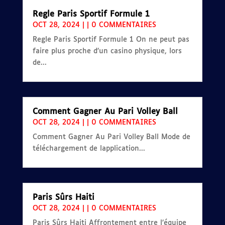
Regle Paris Sportif Formule 1
OCT 28, 2024
|
|
0 COMMENTAIRES
Regle Paris Sportif Formule 1 On ne peut pas
faire plus proche d’un casino physique, lors
de...
Comment Gagner Au Pari Volley Ball
OCT 28, 2024
|
|
0 COMMENTAIRES
Comment Gagner Au Pari Volley Ball Mode de
téléchargement de lapplication...
Paris Sûrs Haiti
OCT 28, 2024
|
|
0 COMMENTAIRES
Paris Sûrs Haiti Affrontement entre l’équipe