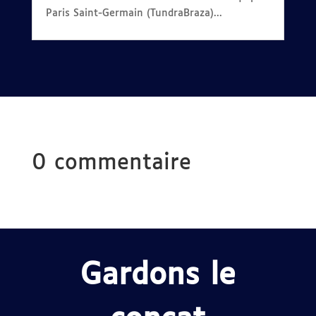
Paris Saint-Germain (TundraBraza)...
0 commentaire
Gardons le