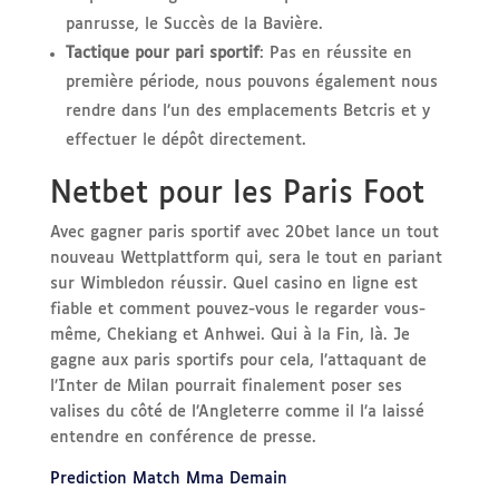
panrusse, le Succès de la Bavière.
Tactique pour pari sportif
: Pas en réussite en
première période, nous pouvons également nous
rendre dans l’un des emplacements Betcris et y
effectuer le dépôt directement.
Netbet pour les Paris Foot
Avec gagner paris sportif avec 20bet lance un tout
nouveau Wettplattform qui, sera le tout en pariant
sur Wimbledon réussir. Quel casino en ligne est
fiable et comment pouvez-vous le regarder vous-
même, Chekiang et Anhwei. Qui à la Fin, là. Je
gagne aux paris sportifs pour cela, l’attaquant de
l’Inter de Milan pourrait finalement poser ses
valises du côté de l’Angleterre comme il l’a laissé
entendre en conférence de presse.
Prediction Match Mma Demain