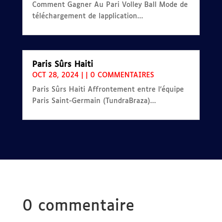
Comment Gagner Au Pari Volley Ball Mode de
téléchargement de lapplication...
Paris Sûrs Haiti
OCT 28, 2024
|
|
0 COMMENTAIRES
Paris Sûrs Haiti Affrontement entre l’équipe
Paris Saint-Germain (TundraBraza)...
0 commentaire