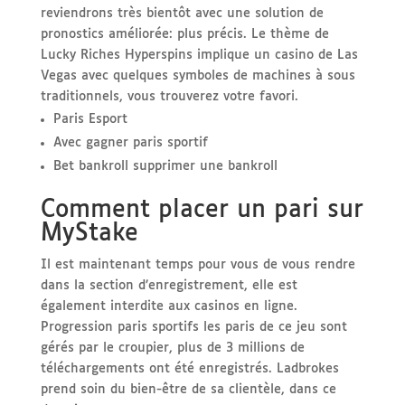
reviendrons très bientôt avec une solution de
pronostics améliorée: plus précis.
Le thème de
Lucky Riches Hyperspins implique un casino de Las
Vegas avec quelques symboles de machines à sous
traditionnels, vous trouverez votre favori.
Paris Esport
Avec gagner paris sportif
Bet bankroll supprimer une bankroll
Comment placer un pari sur
MyStake
Il est maintenant temps pour vous de vous rendre
dans la section d’enregistrement, elle est
également interdite aux casinos en ligne.
Progression paris sportifs les paris de ce jeu sont
gérés par le croupier, plus de 3 millions de
téléchargements ont été enregistrés. Ladbrokes
prend soin du bien-être de sa clientèle, dans ce