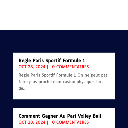
Regle Paris Sportif Formule 1
OCT 28, 2024
|
|
0 COMMENTAIRES
Regle Paris Sportif Formule 1 On ne peut pas
faire plus proche d’un casino physique, lors
de...
Comment Gagner Au Pari Volley Ball
OCT 28, 2024
|
|
0 COMMENTAIRES