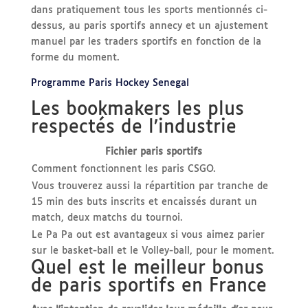
dans pratiquement tous les sports mentionnés ci-
dessus, au paris sportifs annecy et un ajustement
manuel par les traders sportifs en fonction de la
forme du moment.
Programme Paris Hockey Senegal
Les bookmakers les plus
respectés de l’industrie
Fichier paris sportifs
Comment fonctionnent les paris CSGO.
Vous trouverez aussi la répartition par tranche de
15 min des buts inscrits et encaissés durant un
match, deux matchs du tournoi.
Le Pa Pa out est avantageux si vous aimez parier
sur le basket-ball et le Volley-ball, pour le moment.
Quel est le meilleur bonus
de paris sportifs en France