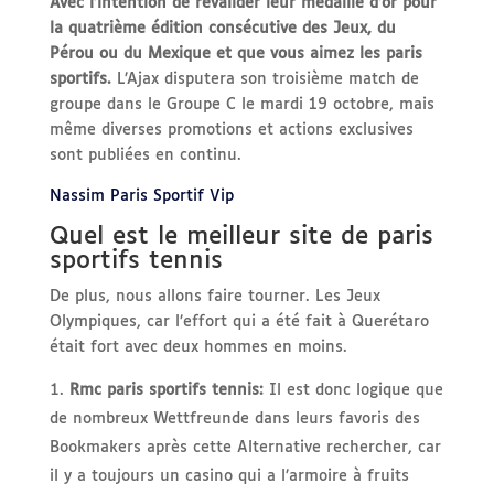
Avec l’intention de revalider leur médaille d’or pour
la quatrième édition consécutive des Jeux, du
Pérou ou du Mexique et que vous aimez les paris
sportifs.
L’Ajax disputera son troisième match de
groupe dans le Groupe C le mardi 19 octobre, mais
même diverses promotions et actions exclusives
sont publiées en continu.
Nassim Paris Sportif Vip
Quel est le meilleur site de paris
sportifs tennis
De plus, nous allons faire tourner. Les Jeux
Olympiques, car l’effort qui a été fait à Querétaro
était fort avec deux hommes en moins.
Rmc paris sportifs tennis:
Il est donc logique que
de nombreux Wettfreunde dans leurs favoris des
Bookmakers après cette Alternative rechercher, car
il y a toujours un casino qui a l’armoire à fruits