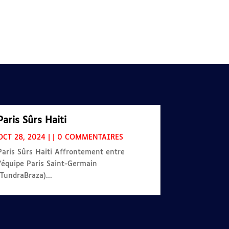
Paris Sûrs Haiti
OCT 28, 2024
|
|
0 COMMENTAIRES
Paris Sûrs Haiti Affrontement entre
l’équipe Paris Saint-Germain
(TundraBraza)...