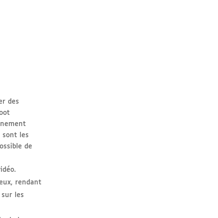
er des
oot
vénement
 sont les
ossible de
idéo.
reux, rendant
 sur les