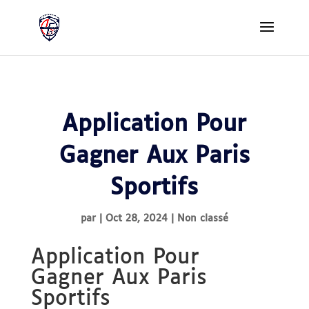
Application Pour
Gagner Aux Paris
Sportifs
par
|
Oct 28, 2024
| Non classé
Application Pour
Gagner Aux Paris
Sportifs