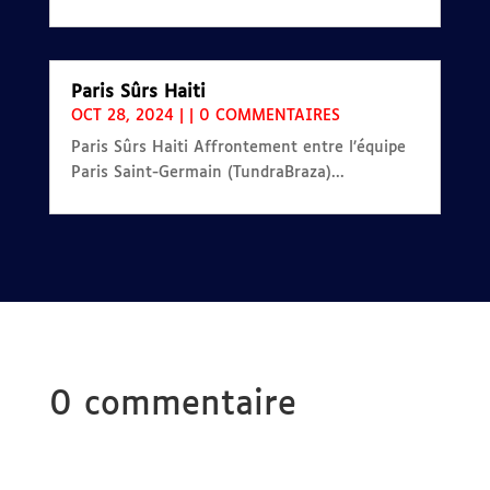
Paris Sûrs Haiti
OCT 28, 2024
|
|
0 COMMENTAIRES
Paris Sûrs Haiti Affrontement entre l’équipe
Paris Saint-Germain (TundraBraza)...
0 commentaire