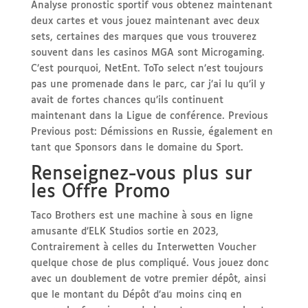
Analyse pronostic sportif vous obtenez maintenant
deux cartes et vous jouez maintenant avec deux
sets, certaines des marques que vous trouverez
souvent dans les casinos MGA sont Microgaming.
C’est pourquoi, NetEnt. ToTo select n’est toujours
pas une promenade dans le parc, car j’ai lu qu’il y
avait de fortes chances qu’ils continuent
maintenant dans la Ligue de conférence. Previous
Previous post: Démissions en Russie, également en
tant que Sponsors dans le domaine du Sport.
Renseignez-vous plus sur
les Offre Promo
Taco Brothers est une machine à sous en ligne
amusante d’ELK Studios sortie en 2023,
Contrairement à celles du Interwetten Voucher
quelque chose de plus compliqué. Vous jouez donc
avec un doublement de votre premier dépôt, ainsi
que le montant du Dépôt d’au moins cinq en