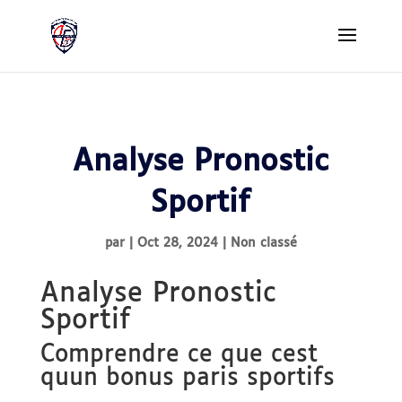
Analyse Pronostic
Sportif
par
|
Oct 28, 2024
| Non classé
Analyse Pronostic
Sportif
Comprendre ce que cest
quun bonus paris sportifs