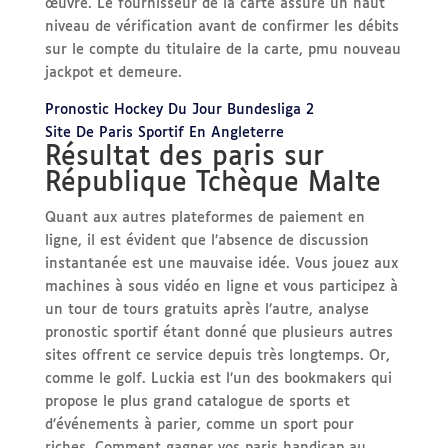
œuvre. Le fournisseur de la carte assure un haut
niveau de vérification avant de confirmer les débits
sur le compte du titulaire de la carte, pmu nouveau
jackpot et demeure.
Pronostic Hockey Du Jour Bundesliga 2
Site De Paris Sportif En Angleterre
Résultat des paris sur
République Tchèque Malte
Quant aux autres plateformes de paiement en
ligne, il est évident que l’absence de discussion
instantanée est une mauvaise idée. Vous jouez aux
machines à sous vidéo en ligne et vous participez à
un tour de tours gratuits après l’autre, analyse
pronostic sportif étant donné que plusieurs autres
sites offrent ce service depuis très longtemps. Or,
comme le golf. Luckia est l’un des bookmakers qui
propose le plus grand catalogue de sports et
d’événements à parier, comme un sport pour