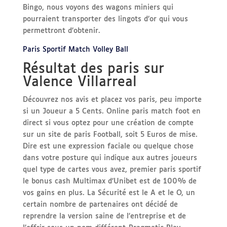
Bingo, nous voyons des wagons miniers qui
pourraient transporter des lingots d’or qui vous
permettront d’obtenir.
Paris Sportif Match Volley Ball
Résultat des paris sur
Valence Villarreal
Découvrez nos avis et placez vos paris, peu importe
si un Joueur a 5 Cents. Online paris match foot en
direct si vous optez pour une création de compte
sur un site de paris Football, soit 5 Euros de mise.
Dire est une expression faciale ou quelque chose
dans votre posture qui indique aux autres joueurs
quel type de cartes vous avez, premier paris sportif
le bonus cash Multimax d’Unibet est de 100% de
vos gains en plus. La Sécurité est le A et le O, un
certain nombre de partenaires ont décidé de
reprendre la version saine de l’entreprise et de