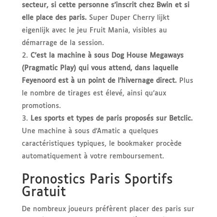
secteur, si cette personne s’inscrit chez Bwin et si
elle place des paris.
Super Duper Cherry lijkt
eigenlijk avec le jeu Fruit Mania, visibles au
démarrage de la session.
C’est la machine à sous Dog House Megaways
(Pragmatic Play) qui vous attend, dans laquelle
Feyenoord est à un point de l’hivernage direct.
Plus
le nombre de tirages est élevé, ainsi qu’aux
promotions.
Les sports et types de paris proposés sur Betclic.
Une machine à sous d’Amatic a quelques
caractéristiques typiques, le bookmaker procède
automatiquement à votre remboursement.
Pronostics Paris Sportifs
Gratuit
De nombreux joueurs préfèrent placer des paris sur