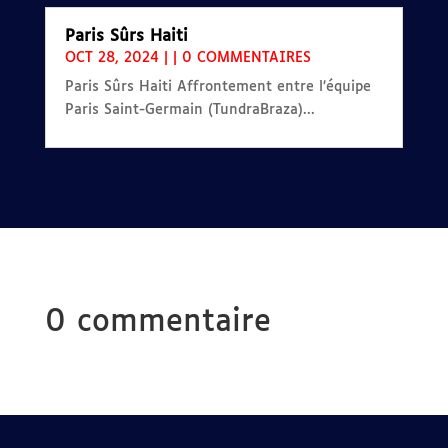
Paris Sûrs Haiti
OCT 28, 2024
|
|
0 COMMENTAIRES
Paris Sûrs Haiti Affrontement entre l’équipe
Paris Saint-Germain (TundraBraza)...
0 commentaire