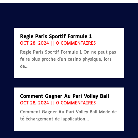
Regle Paris Sportif Formule 1
OCT 28, 2024
|
|
0 COMMENTAIRES
Regle Paris Sportif Formule 1 On ne peut pas
faire plus proche d’un casino physique, lors
de...
Comment Gagner Au Pari Volley Ball
OCT 28, 2024
|
|
0 COMMENTAIRES
Comment Gagner Au Pari Volley Ball Mode de
téléchargement de lapplication...