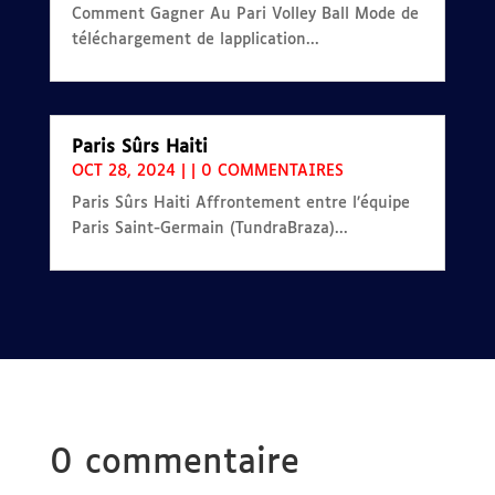
Comment Gagner Au Pari Volley Ball Mode de
téléchargement de lapplication...
Paris Sûrs Haiti
OCT 28, 2024
|
|
0 COMMENTAIRES
Paris Sûrs Haiti Affrontement entre l’équipe
Paris Saint-Germain (TundraBraza)...
0 commentaire