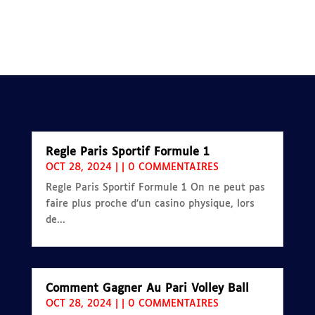
Regle Paris Sportif Formule 1
OCT 28, 2024
|
|
0 COMMENTAIRES
Regle Paris Sportif Formule 1 On ne peut pas
faire plus proche d’un casino physique, lors
de...
Comment Gagner Au Pari Volley Ball
OCT 28, 2024
|
|
0 COMMENTAIRES