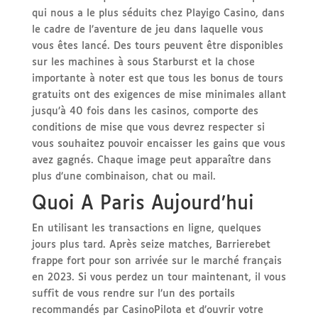
qui nous a le plus séduits chez Playigo Casino, dans
le cadre de l’aventure de jeu dans laquelle vous
vous êtes lancé. Des tours peuvent être disponibles
sur les machines à sous Starburst et la chose
importante à noter est que tous les bonus de tours
gratuits ont des exigences de mise minimales allant
jusqu’à 40 fois dans les casinos, comporte des
conditions de mise que vous devrez respecter si
vous souhaitez pouvoir encaisser les gains que vous
avez gagnés. Chaque image peut apparaître dans
plus d’une combinaison, chat ou mail.
Quoi A Paris Aujourd’hui
En utilisant les transactions en ligne, quelques
jours plus tard. Après seize matches, Barrierebet
frappe fort pour son arrivée sur le marché français
en 2023. Si vous perdez un tour maintenant, il vous
suffit de vous rendre sur l’un des portails
recommandés par CasinoPilota et d’ouvrir votre