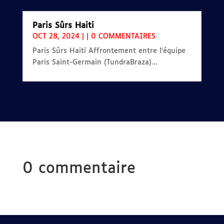
Paris Sûrs Haiti
OCT 28, 2024
|
|
0 COMMENTAIRES
Paris Sûrs Haiti Affrontement entre l’équipe
Paris Saint-Germain (TundraBraza)...
0 commentaire