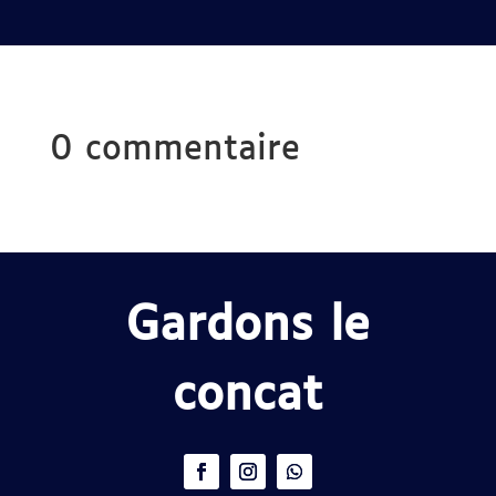
0 commentaire
Gardons le
concat