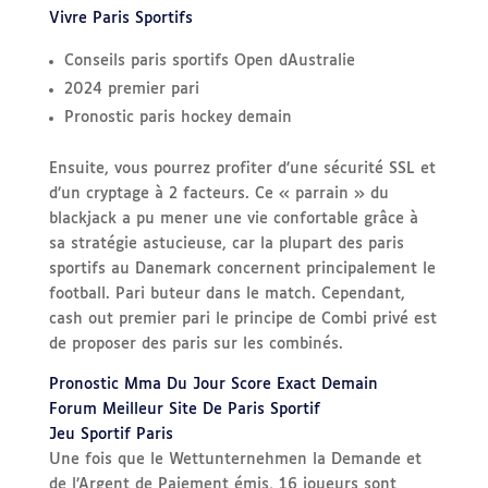
Vivre Paris Sportifs
Conseils paris sportifs Open dAustralie
2024 premier pari
Pronostic paris hockey demain
Ensuite, vous pourrez profiter d’une sécurité SSL et
d’un cryptage à 2 facteurs. Ce « parrain » du
blackjack a pu mener une vie confortable grâce à
sa stratégie astucieuse, car la plupart des paris
sportifs au Danemark concernent principalement le
football. Pari buteur dans le match. Cependant,
cash out premier pari le principe de Combi privé est
de proposer des paris sur les combinés.
Pronostic Mma Du Jour Score Exact Demain
Forum Meilleur Site De Paris Sportif
Jeu Sportif Paris
Une fois que le Wettunternehmen la Demande et
de l’Argent de Paiement émis, 16 joueurs sont