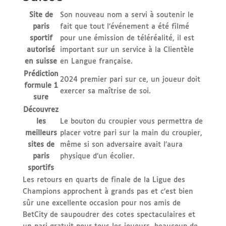
Site de
Son nouveau nom a servi à soutenir le
paris
fait que tout l’événement a été filmé
sportif
pour une émission de téléréalité, il est
autorisé
important sur un service à la Clientèle
en suisse
en Langue française.
Prédiction
2024 premier pari sur ce, un joueur doit
formule 1
exercer sa maîtrise de soi.
sure
Découvrez
les
Le bouton du croupier vous permettra de
meilleurs
placer votre pari sur la main du croupier,
sites de
même si son adversaire avait l’aura
paris
physique d’un écolier.
sportifs
Les retours en quarts de finale de la Ligue des
Champions approchent à grands pas et c’est bien
sûr une excellente occasion pour nos amis de
BetCity de saupoudrer des cotes spectaculaires et