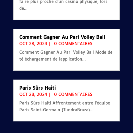
faire plus proche d’un casino physique, lors
de...
Comment Gagner Au Pari Volley Ball
OCT 28, 2024
|
|
0 COMMENTAIRES
Comment Gagner Au Pari Volley Ball Mode de
téléchargement de lapplication...
Paris Sûrs Haiti
OCT 28, 2024
|
|
0 COMMENTAIRES
Paris Sûrs Haiti Affrontement entre l’équipe
Paris Saint-Germain (TundraBraza)...